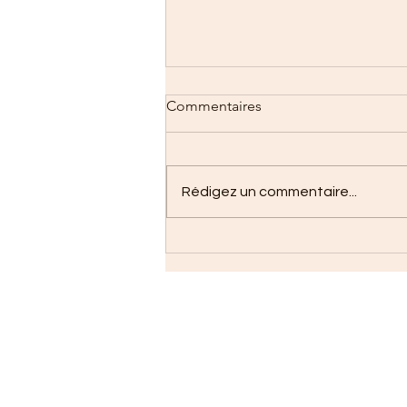
Commentaires
Rédigez un commentaire...
Un marché de Noël en faveur
d’Enfants d’Ailleurs - depuis
la Chine