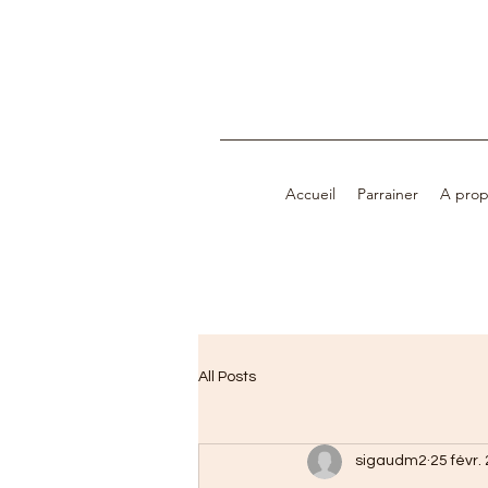
Accueil
Parrainer
A prop
All Posts
sigaudm2
25 févr.