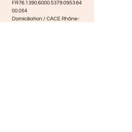
FR76.1390.6000.5379.0953.64
00.054
Domiciliation / CACE Rhône-
Alpes
> 
Paiement par PAYPAL
 sur 
le compte 
asseda2003@yahoo.fr
En complément de votre 
paiement envoyer un mail 
précisant l'objet de votre 
achat à : 
asseda2003@yahoo.fr